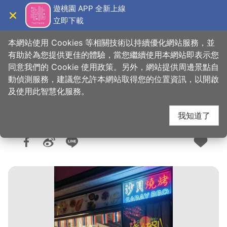
跳
遊桃園 APP 全新上線
到
立即下載
導覽
關閉
主
桃園觀光導覽網
首頁
>
想去的地方
>
美食、購物
>
美食快搜
要
本網站使用 Cookies 等相關技術以持續優化網站服務，並
內
有助於為您提供更佳的體驗，當您繼續使用本網站即表示您
容
同意我們的 Cookie 使用政策。另外，網站提供周邊景點自
沙貝燒烤-青埔宵夜店
區
動偵測服務，建議您允許本網站取得您的位置資訊，以開啟
塊
及使用此智慧化服務。
我知道了
人氣：1850
更新：2026-06-10
發佈：2025-02-12