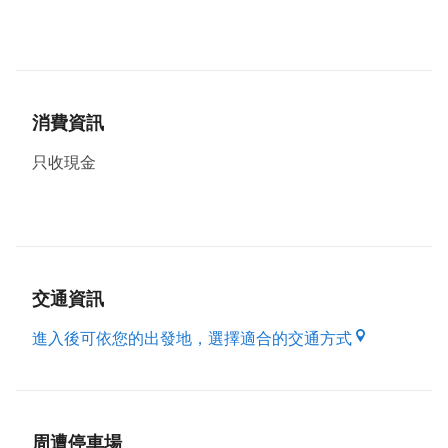
每日限量泰式大生蠔(可炭烤)
New 泰辣扇貝炙燒生食大干貝
烤大草蝦 特大手撕魚干
有機生菜米線搭配烤肉營養均衡
沒有月亮的炭烤月亮蝦餅
消費資訊
泰式海鮮乾拌MAMA麵
越南牛肉河粉大骨蔬菜熬煮不加味精
只收現金
一秒到泰國的泰式奶茶不死甜。
冬季限定的&泰式炭烤奶酒
交通資訊
進入後可依您的出發地，選擇適合的交通方式
周遭停車場