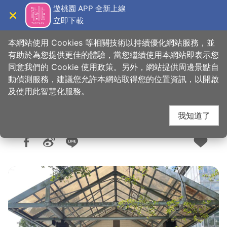
跳
遊桃園 APP 全新上線
到
立即下載
導覽
關閉
主
桃園觀光導覽網
首頁
>
想去的地方
>
美食、購物
>
美食快搜
要
本網站使用 Cookies 等相關技術以持續優化網站服務，並
內
有助於為您提供更佳的體驗，當您繼續使用本網站即表示您
容
同意我們的 Cookie 使用政策。另外，網站提供周邊景點自
比雅山景觀咖啡座
區
動偵測服務，建議您允許本網站取得您的位置資訊，以開啟
塊
及使用此智慧化服務。
我知道了
人氣：1320
更新：2026-07-31
發佈：2025-08-05