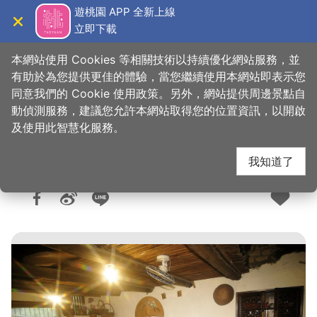
跳
遊桃園 APP 全新上線
到
立即下載
導覽
關閉
主
桃園觀光導覽網
首頁
>
想去的地方
>
美食、購物
>
美食快搜
要
本網站使用 Cookies 等相關技術以持續優化網站服務，並
內
有助於為您提供更佳的體驗，當您繼續使用本網站即表示您
容
同意我們的 Cookie 使用政策。另外，網站提供周邊景點自
老頭擺客家菜
區
動偵測服務，建議您允許本網站取得您的位置資訊，以開啟
塊
及使用此智慧化服務。
我知道了
人氣：1.3萬
更新：2026-06-04
發佈：2008-10-22