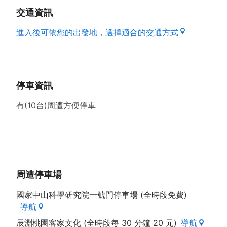
養，桃園只有這裡吃得到，是高人氣美食。
交通資訊
進入後可依您的出發地，選擇適合的交通方式
立足傳統，創造無限
十多年來，客人從台灣人為主，擴及各國朋友造訪，老
闆娘期待老頭擺的未來，除了立足傳統，繼續分享美味
料理，重溫傳統生活之外，也希望能與年輕團隊們，繼
停車資訊
續推廣客家文化的故事，研發如麻糬、粿、粄條等客家
有(10台)周遭方便停車
米食系列，甚至是伴手禮，往無限可能性前進。
資料來源來自：桃園市政府客家事務局出版之好客之都
Ⅲ
周遭停車場
國家中山科學研究院一號門停車場 (全時段免費)
導航
辰淵桃園客家文化 (全時段每 30 分鐘 20 元)
導航