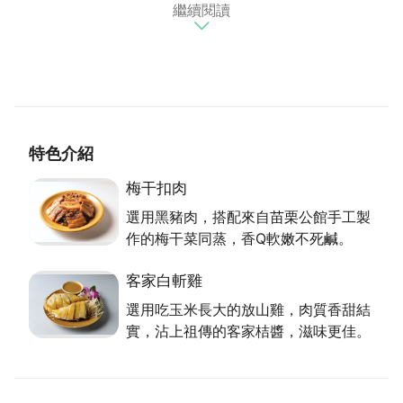
繼續閱讀
老宅再現風華，老闆娘與先生投入許多心力，自己補土
粉刷，加上親友大力支持，贊助傳統農具、典雅的紅眠
床等傢俱甚至古董作擺設，揮汗整理了好幾個月，才讓
這座有160多年歷史的家族古厝重獲新生。在921地震
後，更曾加強鋼樑結構，讓安全更有保障。
養生料理好法寶
特色介紹
老闆娘為在地龍潭人，家中務農，創立老頭擺客家菜，
梅干扣肉
除了空間懷舊，料理也遵循古法，老頭擺道地客家菜，
選用黑豬肉，搭配來自苗栗公館手工製
如梅干扣肉，以黑豬肉，加上苗栗公館農家手工製作的
作的梅干菜同蒸，香Q軟嫩不死鹹。
梅干菜一起蒸2小時，香Q軟嫩，又不會太鹹。客家小
炒使用大溪豆干， 走傳統路線，不加芹菜，年輕人也
客家白斬雞
很喜歡。而吃玉米長大的放山雞，料理出客家白斬雞，
選用吃玉米長大的放山雞，肉質香甜結
肉質香甜結實，不會鬆垮垮，沾上祖傳的客家桔醬，滋
實，沾上祖傳的客家桔醬，滋味更佳。
味更佳，非常熱銷。為了讓牙齒不好的長輩享用美食，
老頭擺推出阿嬤的私房菜：客家三寶（平常日需預
約），採用在地的南瓜、芋頭及白菜逐層交錯舖排，蒸
一個多小時後口感鬆鬆軟軟，少油少鹽、口味清淡又營