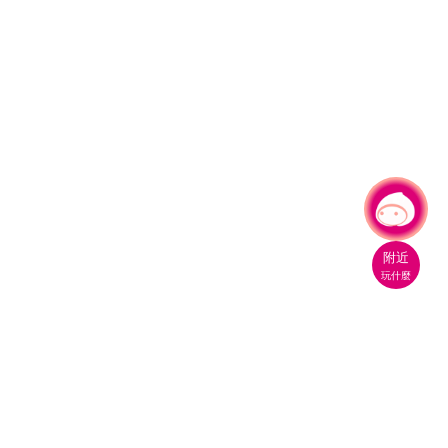
有事問小桃，一起遊桃園
|
附近
玩什麼