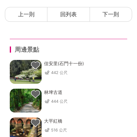
上一則
回列表
下一則
周邊景點
佳安里(石門十一份)
442 公尺
林埤古道
444 公尺
大平紅橋
516 公尺