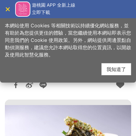
跳
遊桃園 APP 全新上線
到
立即下載
導覽
關閉
主
桃園觀光導覽網
首頁
>
想去的地方
>
美食、購物
>
美食快搜
要
本網站使用 Cookies 等相關技術以持續優化網站服務，並
內
有助於為您提供更佳的體驗，當您繼續使用本網站即表示您
容
同意我們的 Cookie 使用政策。另外，網站提供周邊景點自
綠野鄉村湘菜館
區
動偵測服務，建議您允許本網站取得您的位置資訊，以開啟
塊
及使用此智慧化服務。
我知道了
人氣：2.2萬
更新：2026-06-04
發佈：2008-10-22