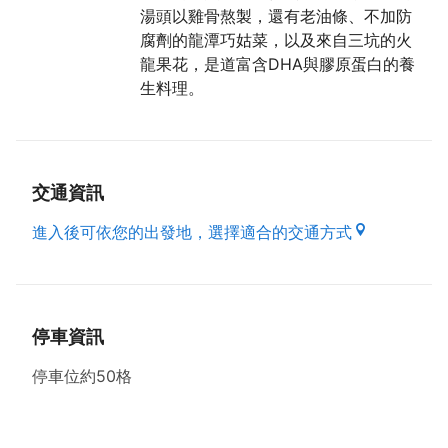
湯頭以雞骨熬製，還有老油條、不加防
的酸菜魚捲，以客家酸菜包魚漿、蝦漿，佐以龍鬚菜，
腐劑的龍潭巧姑菜，以及來自三坑的火
搭配日式茶碗蒸，別有風味。很受女性喜愛的橘汁蓮香
龍果花，是道富含DHA與膠原蛋白的養
魚球，選用在地水庫活魚及當季時令蔬菜，脆脆的蓮
生料理。
藕，來自觀音區，嚐來有洛神與話梅味，淋上客家桔醬
的魚肉肥美，伴隨著百香果咀嚼，口味清淡、卡路里
低，相當養生，但僅搭配酒席推出。傳承自張華九與許
唐仁兩位老師傅的老菜：福菜魚生湯，以巧思研發創造
新風味，選用不添加防腐劑的龍潭巧姑菜，7斤大的草
交通資訊
魚選中段後去皮薄片，舖炸過的老油條，黃色鬚鬚則是
進入後可依您的出發地，選擇適合的交通方式
火龍果花，火龍果為盛產於三坑地區的在地食材，清甜
的湯頭不放任何調味料，僅以雞骨熬得，再將福菜湯頭
淋入碗中，把魚肉燙熟，即是富含DHA與膠原蛋白的
養生料理。
綠野鄉村湘菜館提供的創意料理，有些料理較為費工，
停車資訊
需先電話預約以更快速享受豐富美味。
停車位約50格