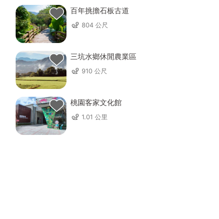
百年挑擔石板古道
804 公尺
三坑水鄉休閒農業區
910 公尺
桃園客家文化館
1.01 公里