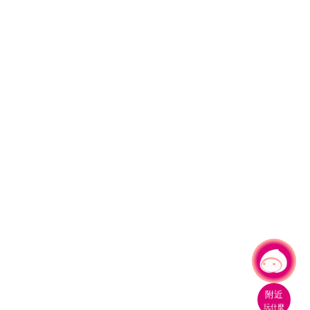
有事問小桃，一起遊桃園
附近
玩什麼