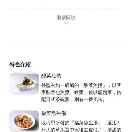
1996年，老闆與師兄弟及朋友一同創立的綠野鄉村湘
繼續閱讀
菜館，位處石門水庫風景區，早期以活魚料理桌餐為
主，近年由擁有30多年廚藝經驗的江師傅，及曾獲上
海食神爭霸賽金牌獎肯定的陳振興師傅研發特色料理，
頗受好評。
融入多元菜色，烹調獨到美味
特色介紹
綠野鄉村湘菜館提供多元化的料理，悠遊於川菜、浙江
菜、湖南菜等菜系，並融入客家菜、台菜甚至日式料理
酸菜魚捲
的元素，提供消費者不同的美食體驗，費盡心思。擁有
外型有如一艘船的「酸菜魚捲」，以客
乙級證照，現任中華美食協會監事的陳振興師傅，除了
家酸菜包魚漿、蝦漿，佐以龍鬚菜，搭
嚴格把關，更將熱情與才華毫不保留的傾注於料理。
配日式茶碗蒸，別有一番風味。
特色食材，調出色香味
福菜魚生湯
以巧思研發的「福菜魚生湯」，選用7
綠野鄉村湘菜館鄰近茶園，景觀清新。手工現作的道地
斤大的草魚選中段後去皮薄片，清甜的
蔥油餅，是開店20年來的人氣美食。外型有如一艘船