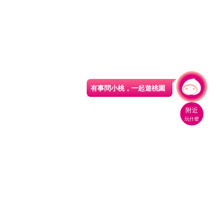
有事問小桃，一起遊桃園
|
附近
玩什麼