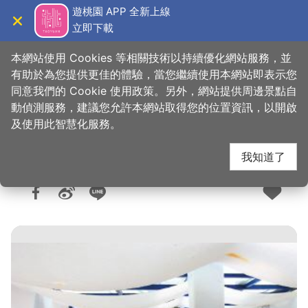
跳
遊桃園 APP 全新上線
到
立即下載
導覽
關閉
主
桃園觀光導覽網
首頁
>
想去的地方
>
美食、購物
>
美食快搜
要
本網站使用 Cookies 等相關技術以持續優化網站服務，並
內
有助於為您提供更佳的體驗，當您繼續使用本網站即表示您
容
同意我們的 Cookie 使用政策。另外，網站提供周邊景點自
七號公路義式咖啡館
區
動偵測服務，建議您允許本網站取得您的位置資訊，以開啟
塊
及使用此智慧化服務。
我知道了
人氣：1.6萬
更新：2026-06-04
發佈：2008-10-13