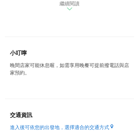
繼續閱讀
肉感，讓人回味無窮！除了品嚐美食，您可以選擇靠近
溪谷的庭院座椅，欣賞山稜的美麗景觀，讓味覺、視覺
和觸覺，都達到極度舒暢的境界。
貼心提醒：
●有停車位。
●週二公休。
小叮嚀
●平均消費：$300~$450／每人。
●可使用國民旅遊卡。
晚間店家可能休息喔，如需享用晚餐可提前撥電話與店
●晚間店家可能休息喔，如需享用晚餐可提前撥電話與
家預約。
店家預約。
交通資訊
進入後可依您的出發地，選擇適合的交通方式