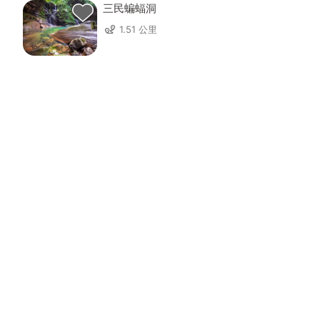
三民蝙蝠洞
1.51 公里