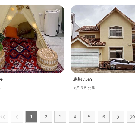
e
馬廄民宿
里
3.5 公里
1
2
3
4
5
6