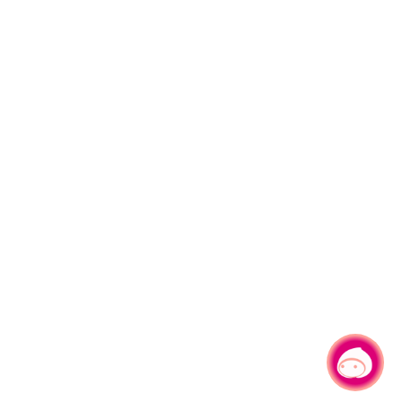
有事問小桃，一起遊桃園
|