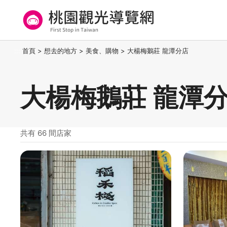
跳
到
主
要
桃園觀光導覽網
:::
首頁
>
想去的地方
>
美食、購物
>
大楊梅鵝莊 龍潭分店
內
容
區
大楊梅鵝莊 龍潭分
塊
共有 66 間店家