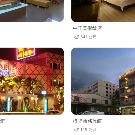
中正美學飯店
547 公尺
舘
樸隄商務旅館
1.18 公里