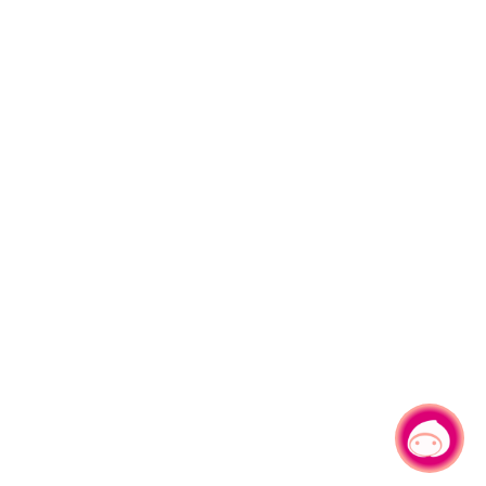
有事問小桃，一起遊桃園
|