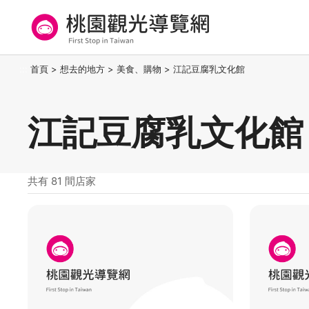
跳
到
主
要
桃園觀光導覽網
:::
首頁
>
想去的地方
>
美食、購物
>
江記豆腐乳文化館
內
容
區
江記豆腐乳文化館
塊
共有 81 間店家