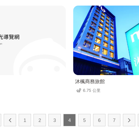
沐楓商務旅館
6.75 公里
1
2
3
4
5
6
7