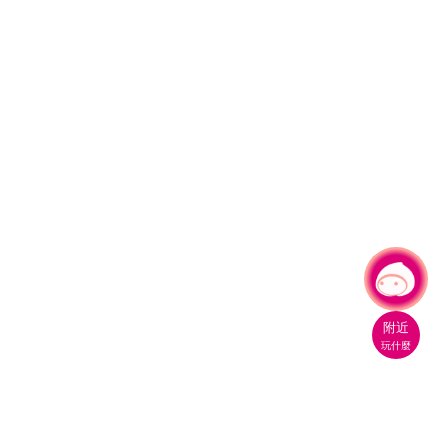
有事問小桃，一起遊桃園
附近
玩什麼