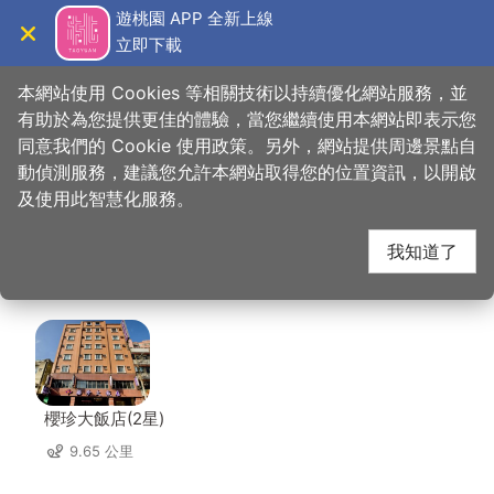
跳
遊桃園 APP 全新上線
到
立即下載
導覽
關閉
主
桃園觀光導覽網
首頁
>
想去的地方
>
美食、購物
>
蕃薯藤有機專賣-中壢景町店
要
本網站使用 Cookies 等相關技術以持續優化網站服務，並
內
有助於為您提供更佳的體驗，當您繼續使用本網站即表示您
容
同意我們的 Cookie 使用政策。另外，網站提供周邊景點自
蕃薯藤有機專賣-中壢
區
動偵測服務，建議您允許本網站取得您的位置資訊，以開啟
塊
及使用此智慧化服務。
景町店 周邊住宿
我知道了
共有 122 間店家
櫻珍大飯店(2星)
9.65 公里