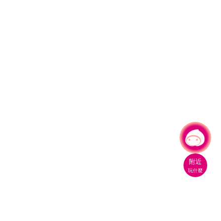
有事問小桃，一起遊桃園
|
附近
玩什麼