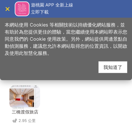
跳
遊桃園 APP 全新上線
到
立即下載
導覽
關閉
主
桃園觀光導覽網
首頁
>
想去的地方
>
美食、購物
>
TINA廚房大溪店
要
本網站使用 Cookies 等相關技術以持續優化網站服務，並
內
有助於為您提供更佳的體驗，當您繼續使用本網站即表示您
容
同意我們的 Cookie 使用政策。另外，網站提供周邊景點自
TINA廚房大溪店 周邊
區
動偵測服務，建議您允許本網站取得您的位置資訊，以開啟
塊
及使用此智慧化服務。
住宿
我知道了
共有 98 間店家
三橋渡假旅店
2.95 公里