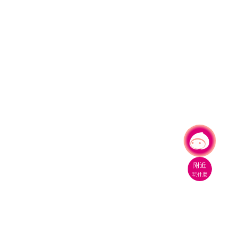
有事問小桃，一起遊桃園
附近
玩什麼