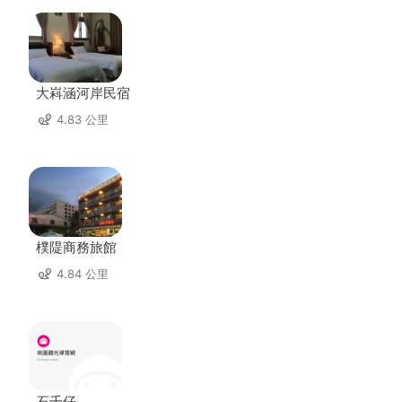
大嵙涵河岸民宿
4.83 公里
樸隄商務旅館
4.84 公里
石千仔