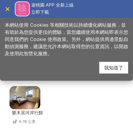
跳
遊桃園 APP 全新上線
到
立即下載
導覽
關閉
主
桃園觀光導覽網
首頁
>
想去的地方
>
美食、購物
>
桃園高爾夫俱樂部-悅華大酒店
要
本網站使用 Cookies 等相關技術以持續優化網站服務，並
內
有助於為您提供更佳的體驗，當您繼續使用本網站即表示您
容
同意我們的 Cookie 使用政策。另外，網站提供周邊景點自
桃園高爾夫俱樂部-悅
區
動偵測服務，建議您允許本網站取得您的位置資訊，以開啟
塊
及使用此智慧化服務。
華大酒店 周邊住宿
我知道了
共有 90 間店家
樂木居河岸行館
4.78 公里