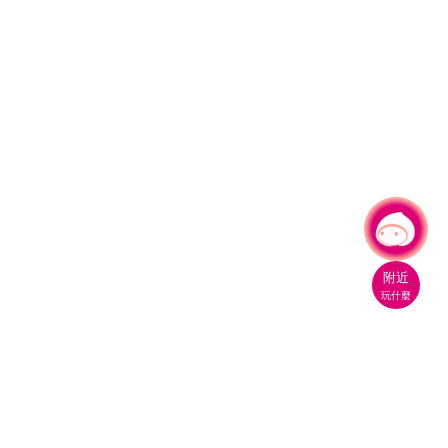
有事問小桃，一起遊桃園
|
附近
玩什麼