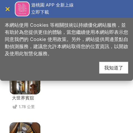
跳
遊桃園 APP 全新上線
到
立即下載
導覽
關閉
主
桃園觀光導覽網
首頁
>
想去的地方
>
美食、購物
>
忠貞米干
要
本網站使用 Cookies 等相關技術以持續優化網站服務，並
內
有助於為您提供更佳的體驗，當您繼續使用本網站即表示您
容
同意我們的 Cookie 使用政策。另外，網站提供周邊景點自
忠貞米干 周邊住宿
區
動偵測服務，建議您允許本網站取得您的位置資訊，以開啟
塊
及使用此智慧化服務。
共有 142 間店家
我知道了
大世界賓舘
1.78 公里