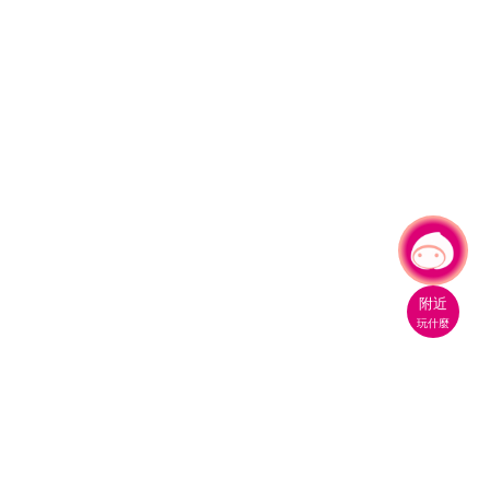
有事問小桃，一起遊桃園
|
附近
玩什麼