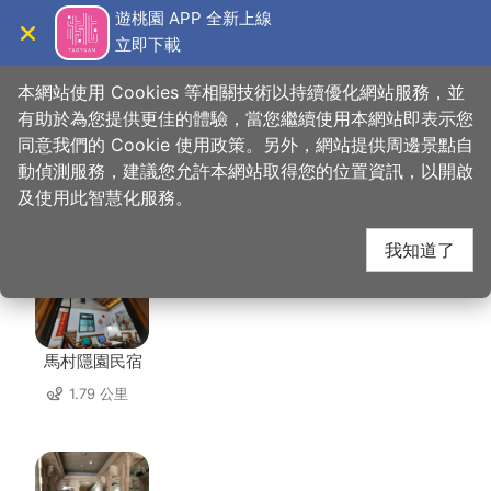
跳
遊桃園 APP 全新上線
到
立即下載
導覽
關閉
主
桃園觀光導覽網
首頁
>
想去的地方
>
美食、購物
>
忠貞雲鄉米干
要
本網站使用 Cookies 等相關技術以持續優化網站服務，並
內
有助於為您提供更佳的體驗，當您繼續使用本網站即表示您
容
同意我們的 Cookie 使用政策。另外，網站提供周邊景點自
忠貞雲鄉米干 周邊住宿
區
動偵測服務，建議您允許本網站取得您的位置資訊，以開啟
塊
及使用此智慧化服務。
共有 141 間店家
我知道了
馬村隱園民宿
1.79 公里