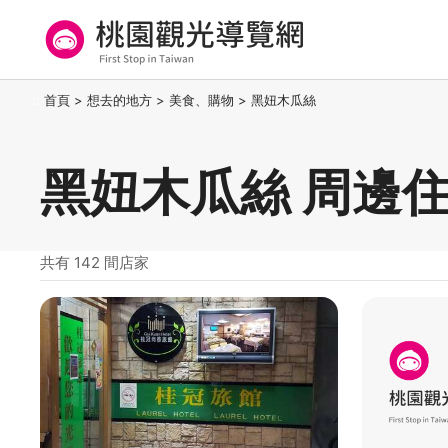
跳
到
主
要
桃園觀光導覽網
:::
首頁
>
想去的地方
>
美食、購物
>
黑妞木瓜絲
內
容
區
黑妞木瓜絲 周邊
塊
共有 142 間店家