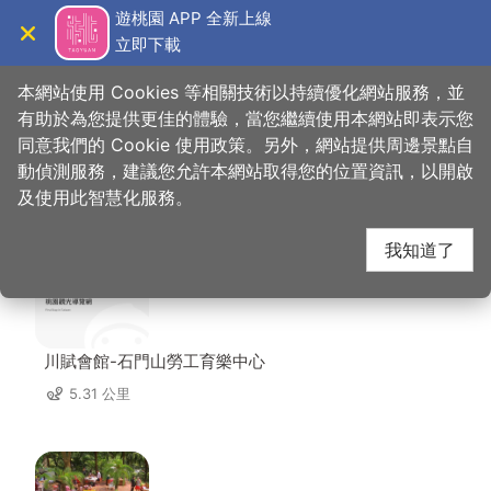
跳
遊桃園 APP 全新上線
到
立即下載
導覽
關閉
主
桃園觀光導覽網
首頁
>
想去的地方
>
美食、購物
>
秘丞手作工坊
要
本網站使用 Cookies 等相關技術以持續優化網站服務，並
內
有助於為您提供更佳的體驗，當您繼續使用本網站即表示您
容
同意我們的 Cookie 使用政策。另外，網站提供周邊景點自
秘丞手作工坊 周邊住宿
區
動偵測服務，建議您允許本網站取得您的位置資訊，以開啟
塊
及使用此智慧化服務。
共有 71 間店家
我知道了
川賦會館-石門山勞工育樂中心
5.31 公里