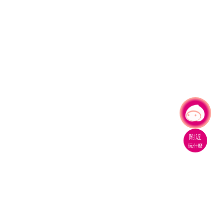
有事問小桃，一起遊桃園
|
附近
玩什麼