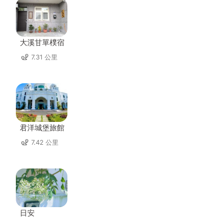
大溪甘單樸宿
7.31 公里
君洋城堡旅館
7.42 公里
日安