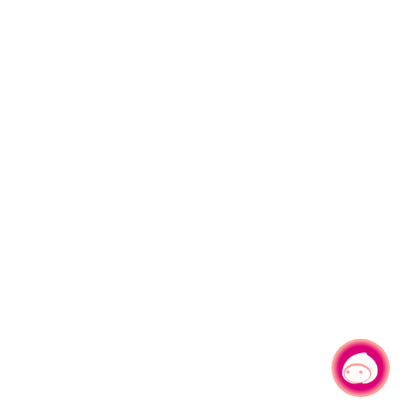
有事問小桃，一起遊桃園
|