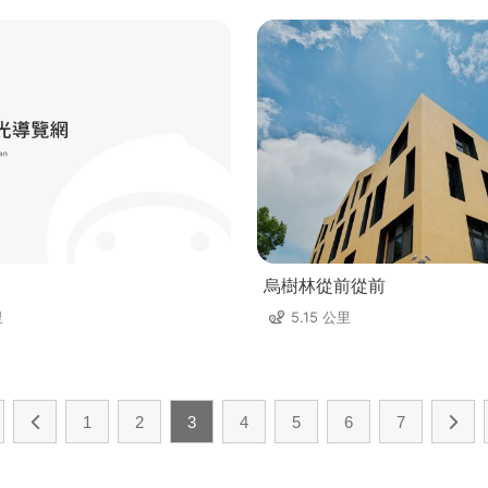
烏樹林從前從前
里
5.15 公里
1
2
3
4
5
6
7