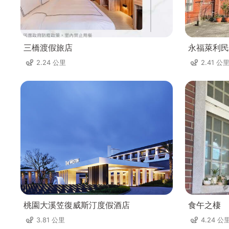
三橋渡假旅店
永福萊利民
2.24 公里
2.41 公
桃園大溪笠復威斯汀度假酒店
食午之棲
3.81 公里
4.24 公