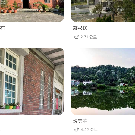
宿
慕杉居
里
2.71 公里
逸雲莊
里
4.42 公里