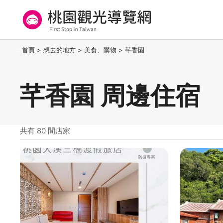
跳
到
主
要
桃園觀光導覽網
:::
首頁
>
想去的地方
>
美食、購物
>
芊香園
內
容
區
芊香園 周邊住宿
塊
共有 80 間店家