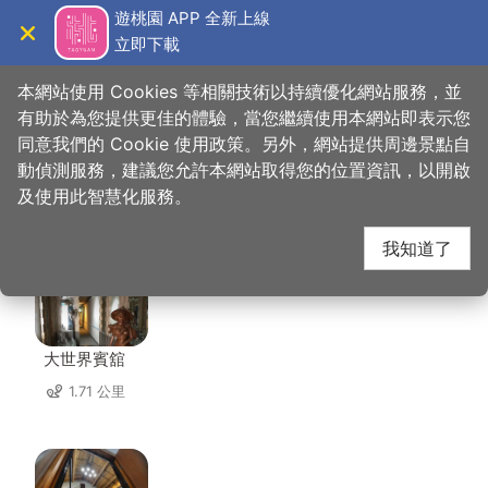
跳
遊桃園 APP 全新上線
到
立即下載
導覽
關閉
主
桃園觀光導覽網
首頁
>
想去的地方
>
美食、購物
>
皇帝嶺會館
要
本網站使用 Cookies 等相關技術以持續優化網站服務，並
內
有助於為您提供更佳的體驗，當您繼續使用本網站即表示您
容
同意我們的 Cookie 使用政策。另外，網站提供周邊景點自
皇帝嶺會館 周邊住宿
區
動偵測服務，建議您允許本網站取得您的位置資訊，以開啟
塊
及使用此智慧化服務。
共有 152 間店家
我知道了
大世界賓舘
1.71 公里