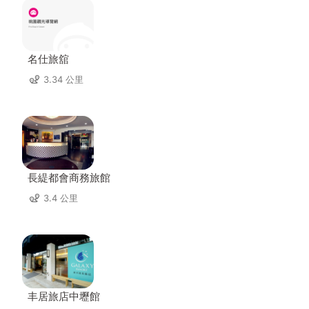
名仕旅舘
3.34 公里
長緹都會商務旅館
3.4 公里
丰居旅店中壢館