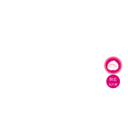
有事問小桃，一起遊桃園
|
附近
玩什麼