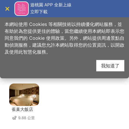
跳
遊桃園 APP 全新上線
到
立即下載
導覽
關閉
主
桃園觀光導覽網
首頁
>
想去的地方
>
美食、購物
>
釀香居懷舊餐廳
要
本網站使用 Cookies 等相關技術以持續優化網站服務，並
內
有助於為您提供更佳的體驗，當您繼續使用本網站即表示您
容
同意我們的 Cookie 使用政策。另外，網站提供周邊景點自
釀香居懷舊餐廳 周邊住
區
動偵測服務，建議您允許本網站取得您的位置資訊，以開啟
塊
及使用此智慧化服務。
宿
我知道了
共有 123 間店家
雀巢大飯店
9.88 公里