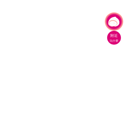
有事問小桃，一起遊桃園
|
附近
玩什麼
桃園市政府觀光旅遊局
330206 桃園市桃園區縣府路1號
電話：(03)332-2101#6209