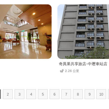
奇異果共享旅店-中壢車站店
2.26 公里
2
3
4
5
6
7
8
9
10