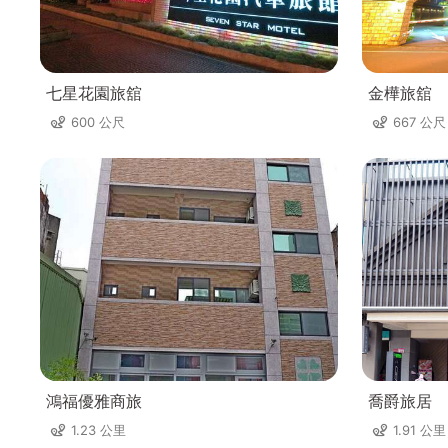
七星花園旅舘
金樺旅舘
600 公尺
667 公尺
鴻福優雅商旅
喬爵旅居
1.23 公里
1.91 公里