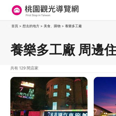
跳
到
主
要
桃園觀光導覽網
:::
首頁
>
想去的地方
>
美食、購物
>
養樂多工廠
內
容
區
養樂多工廠 周邊
塊
共有 129 間店家