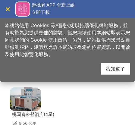
跳
遊桃園 APP 全新上線
到
立即下載
導覽
關閉
主
桃園觀光導覽網
首頁
>
想去的地方
>
美食、購物
>
大江國際購物中心
要
本網站使用 Cookies 等相關技術以持續優化網站服務，並
內
有助於為您提供更佳的體驗，當您繼續使用本網站即表示您
容
同意我們的 Cookie 使用政策。另外，網站提供周邊景點自
大江國際購物中心 周邊
區
動偵測服務，建議您允許本網站取得您的位置資訊，以開啟
塊
及使用此智慧化服務。
住宿
我知道了
共有 138 間店家
桃園喜來登酒店(4星)
8.56 公里