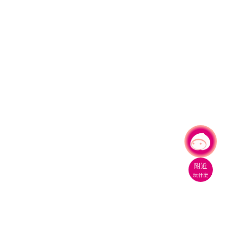
有事問小桃，一起遊桃園
附近
玩什麼