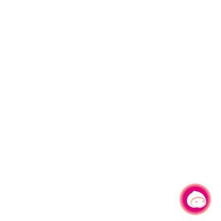
有事問小桃，一起遊桃園
|