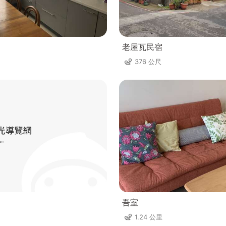
老屋瓦民宿
376 公尺
吾室
1.24 公里