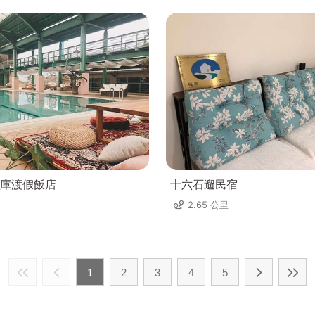
庫渡假飯店
十六石遛民宿
2.65 公里
1
2
3
4
5