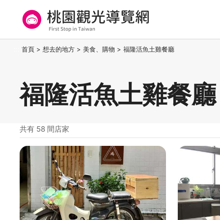
跳
到
主
要
桃園觀光導覽網
:::
首頁
>
想去的地方
>
美食、購物
>
福隆活魚土雞餐廳
內
容
區
福隆活魚土雞餐廳
塊
共有 58 間店家