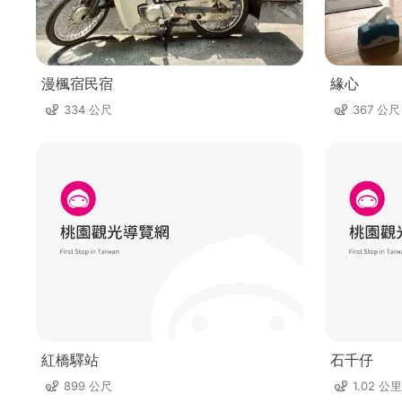
漫楓宿民宿
緣心
334 公尺
367 公尺
紅橋驛站
石千仔
899 公尺
1.02 公里