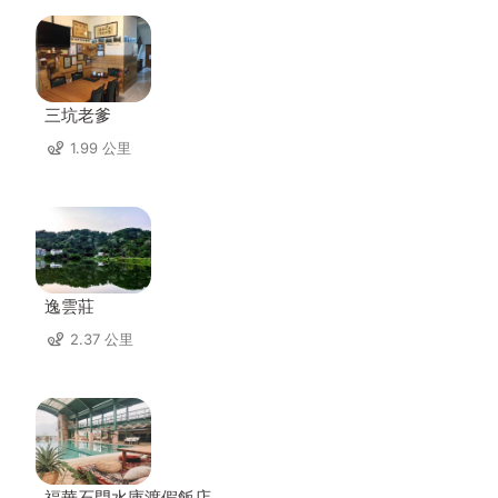
三坑老爹
1.99 公里
逸雲莊
2.37 公里
福華石門水庫渡假飯店