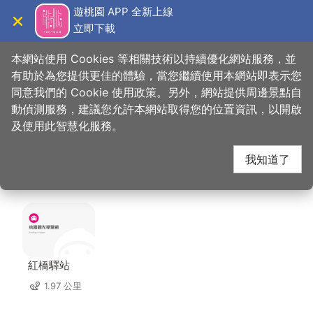
跳
遊桃園 APP 全新上線
到
立即下載
導覽
關閉
主
桃園觀光導覽網
首頁
>
想去的地方
>
美食、購物
>
山霸王活魚土雞餐廳
要
本網站使用 Cookies 等相關技術以持續優化網站服務，並
內
有助於為您提供更佳的體驗，當您繼續使用本網站即表示您
容
同意我們的 Cookie 使用政策。另外，網站提供周邊景點自
山霸王活魚土雞餐廳 周
區
動偵測服務，建議您允許本網站取得您的位置資訊，以開啟
塊
及使用此智慧化服務。
邊住宿
我知道了
共有 68 間店家
紅橋驛站
1.97 公里