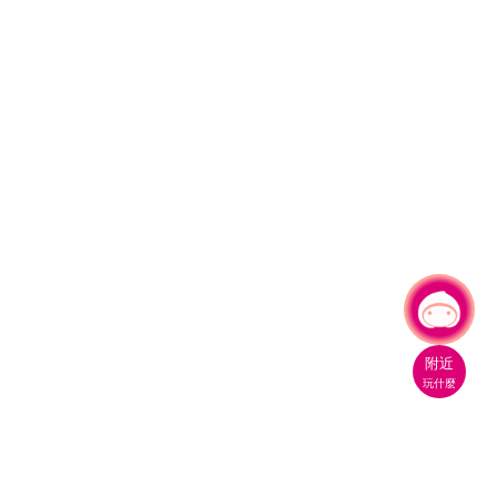
有事問小桃，一起遊桃園
|
附近
玩什麼