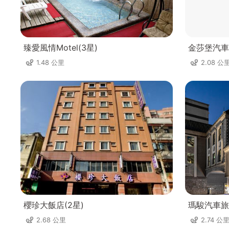
臻愛風情Motel(3星)
金莎堡汽車
1.48 公里
2.08 公
櫻珍大飯店(2星)
瑪駿汽車旅
2.68 公里
2.74 公