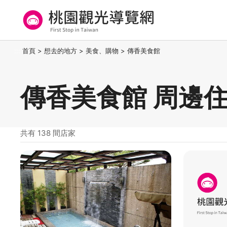
跳
到
主
要
桃園觀光導覽網
:::
首頁
>
想去的地方
>
美食、購物
>
傳香美食館
內
容
區
傳香美食館 周邊
塊
共有 138 間店家