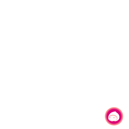
有事問小桃，一起遊桃園
|