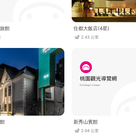
旅館
住都大飯店(4星)
里
2.43 公里
館
新秀山賓館
里
2.94 公里