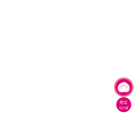
有事問小桃，一起遊桃園
附近
玩什麼