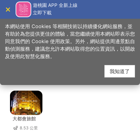
跳
遊桃園 APP 全新上線
到
立即下載
導覽
關閉
主
桃園觀光導覽網
首頁
>
想去的地方
>
美食、購物
>
中壢觀光夜市-祥伯東山鴨頭
要
本網站使用 Cookies 等相關技術以持續優化網站服務，並
內
有助於為您提供更佳的體驗，當您繼續使用本網站即表示您
容
同意我們的 Cookie 使用政策。另外，網站提供周邊景點自
中壢觀光夜市-祥伯東
區
動偵測服務，建議您允許本網站取得您的位置資訊，以開啟
塊
及使用此智慧化服務。
山鴨頭 周邊住宿
我知道了
共有 91 間店家
大都會旅館
8.53 公里