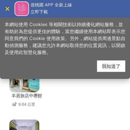
跳
遊桃園 APP 全新上線
到
立即下載
導覽
關閉
主
桃園觀光導覽網
首頁
>
想去的地方
>
美食、購物
>
陳媽媽月光餅
要
本網站使用 Cookies 等相關技術以持續優化網站服務，並
內
有助於為您提供更佳的體驗，當您繼續使用本網站即表示您
容
同意我們的 Cookie 使用政策。另外，網站提供周邊景點自
陳媽媽月光餅 周邊住宿
區
動偵測服務，建議您允許本網站取得您的位置資訊，以開啟
塊
及使用此智慧化服務。
共有 85 間店家
我知道了
丰居旅店中壢館
9.64 公里