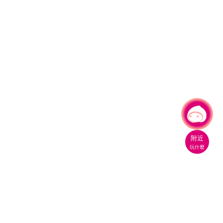
有事問小桃，一起遊桃園
|
附近
玩什麼