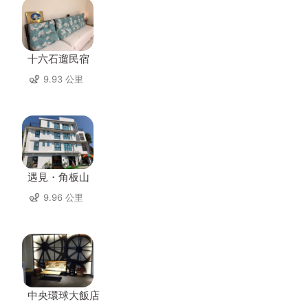
十六石遛民宿
9.93 公里
遇見・角板山
9.96 公里
中央環球大飯店