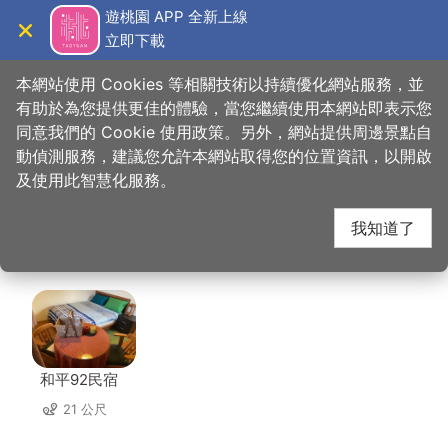
跳
遊桃園 APP 全新上線
到
立即下載
導覽
關閉
主
桃園觀光導覽網
首頁
>
想去的地方
>
美食、購物
>
姚茶館私房料理
要
本網站使用 Cookies 等相關技術以持續優化網站服務，並
內
有助於為您提供更佳的體驗，當您繼續使用本網站即表示您
容
同意我們的 Cookie 使用政策。另外，網站提供周邊景點自
姚茶館私房料理 周邊住
區
動偵測服務，建議您允許本網站取得您的位置資訊，以開啟
塊
及使用此智慧化服務。
宿
我知道了
共有 86 間店家
和平92民宿
21 公尺