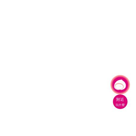
有事問小桃，一起遊桃園
|
附近
玩什麼