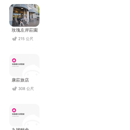
玫瑰左岸莊園
215 公尺
康莊旅店
308 公尺
九號輕舍