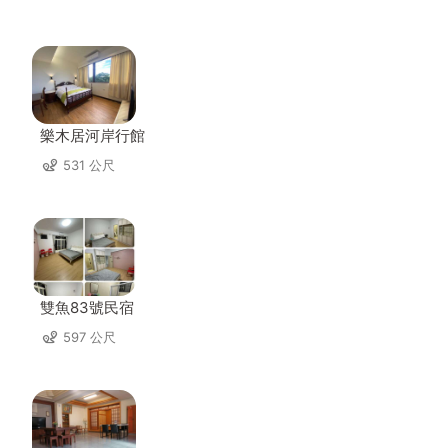
樂木居河岸行館
531 公尺
雙魚83號民宿
597 公尺