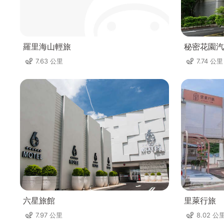
羅里海山輕旅
秘密花園汽
7.63 公里
7.74 公里
六星旅館
里萊行旅
7.97 公里
8.02 公