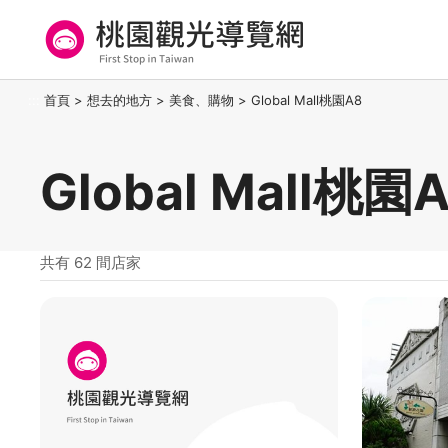
跳
到
主
要
桃園觀光導覽網
:::
首頁
>
想去的地方
>
美食、購物
>
Global Mall桃園A8
內
容
區
Global Mall桃
塊
共有 62 間店家