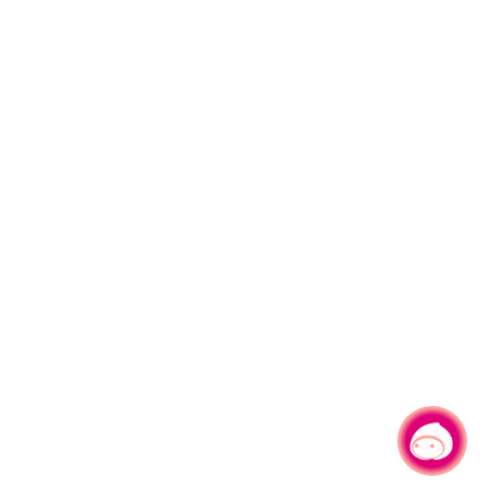
有事問小桃，一起遊桃園
|