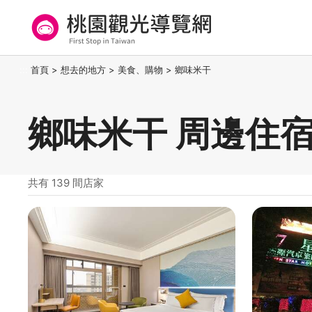
跳
到
主
要
桃園觀光導覽網
:::
首頁
>
想去的地方
>
美食、購物
>
鄉味米干
內
容
區
鄉味米干 周邊住
塊
共有 139 間店家