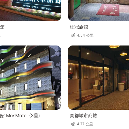
舘
桂冠旅館
里
4.54 公里
MosMotel (3星)
貴都城市商旅
4.77 公里