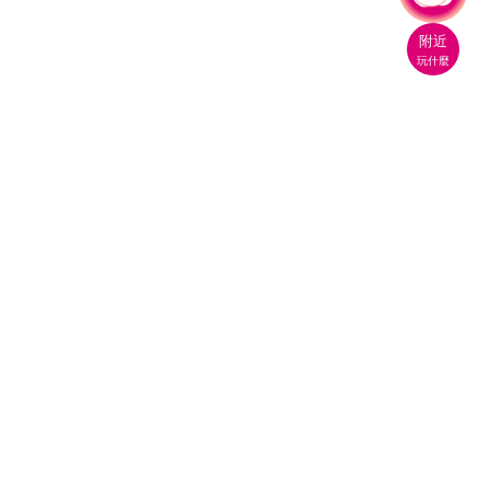
附近
玩什麼
桃園市政府觀光旅遊局
330206 桃園市桃園區縣府路1號
電話：(03)332-2101#6209
服務時間：週一至週五
上午8:00至12:00 下午13:00至17:00