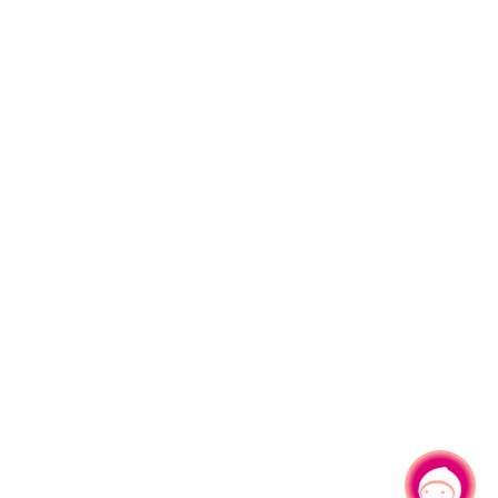
有事問小桃，一起遊桃園
|