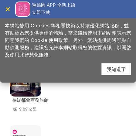
跳
遊桃園 APP 全新上線
到
立即下載
導覽
關閉
主
桃園觀光導覽網
首頁
>
想去的地方
>
美食、購物
>
龍元宮商圈
要
本網站使用 Cookies 等相關技術以持續優化網站服務，並
內
有助於為您提供更佳的體驗，當您繼續使用本網站即表示您
容
同意我們的 Cookie 使用政策。另外，網站提供周邊景點自
龍元宮商圈 周邊住宿
區
動偵測服務，建議您允許本網站取得您的位置資訊，以開啟
塊
及使用此智慧化服務。
共有 80 間店家
我知道了
長緹都會商務旅館
9.89 公里