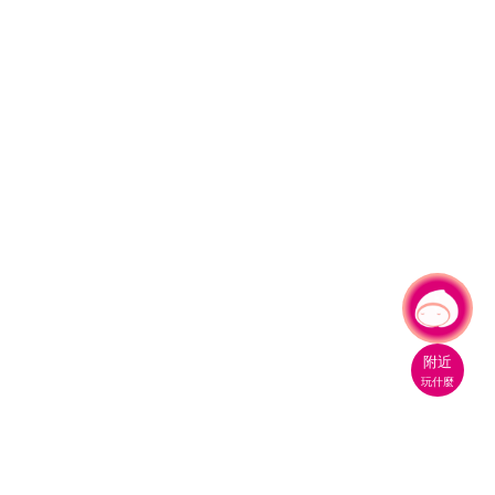
有事問小桃，一起遊桃園
|
附近
玩什麼