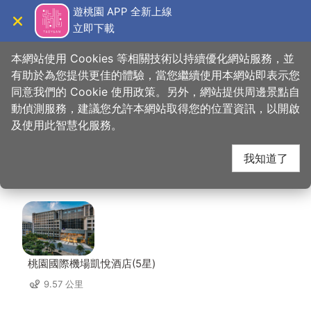
跳
遊桃園 APP 全新上線
到
立即下載
導覽
關閉
主
桃園觀光導覽網
首頁
>
想去的地方
>
美食、購物
>
桃園中正藝文特區商圈
要
本網站使用 Cookies 等相關技術以持續優化網站服務，並
內
有助於為您提供更佳的體驗，當您繼續使用本網站即表示您
容
同意我們的 Cookie 使用政策。另外，網站提供周邊景點自
桃園中正藝文特區商圈
區
動偵測服務，建議您允許本網站取得您的位置資訊，以開啟
塊
及使用此智慧化服務。
周邊住宿
我知道了
共有 108 間店家
桃園國際機場凱悅酒店(5星)
9.57 公里