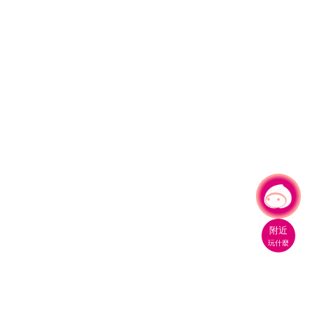
有事問小桃，一起遊桃園
附近
玩什麼