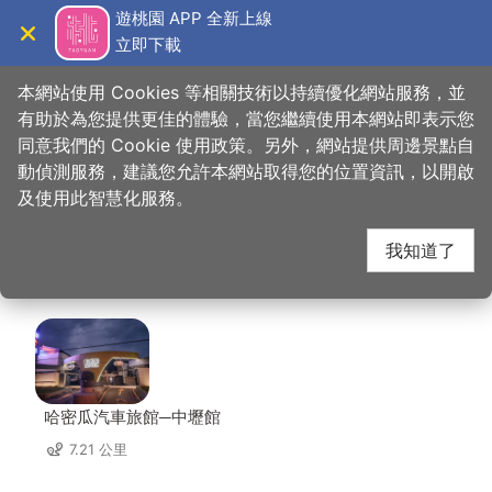
跳
遊桃園 APP 全新上線
到
立即下載
導覽
關閉
主
桃園觀光導覽網
首頁
>
想去的地方
>
美食、購物
>
魅力金三角商圈
要
本網站使用 Cookies 等相關技術以持續優化網站服務，並
內
有助於為您提供更佳的體驗，當您繼續使用本網站即表示您
容
同意我們的 Cookie 使用政策。另外，網站提供周邊景點自
魅力金三角商圈 周邊住
區
動偵測服務，建議您允許本網站取得您的位置資訊，以開啟
塊
及使用此智慧化服務。
宿
我知道了
共有 139 間店家
哈密瓜汽車旅館─中壢館
7.21 公里