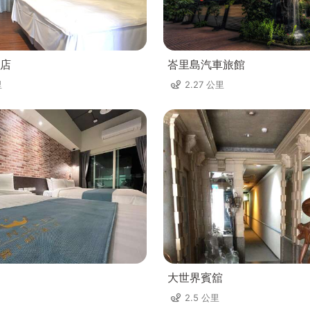
店
峇里島汽車旅館
里
2.27 公里
大世界賓舘
2.5 公里