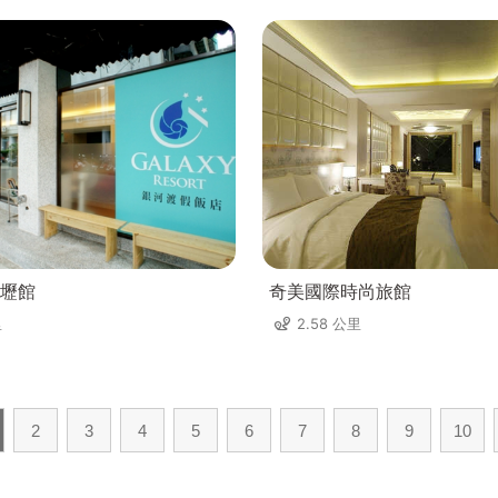
壢館
奇美國際時尚旅館
里
2.58 公里
2
3
4
5
6
7
8
9
10