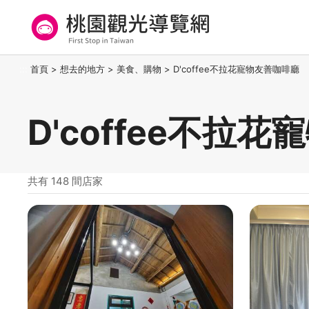
跳
到
主
要
桃園觀光導覽網
:::
首頁
>
想去的地方
>
美食、購物
>
D'coffee不拉花寵物友善咖啡廳
內
容
區
D'coffee不拉
塊
共有 148 間店家