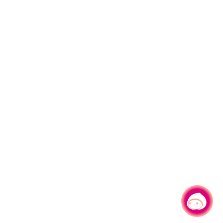
有事問小桃，一起遊桃園
|