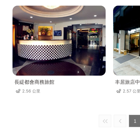
長緹都會商務旅館
丰居旅店中
2.56 公里
2.57 公
1