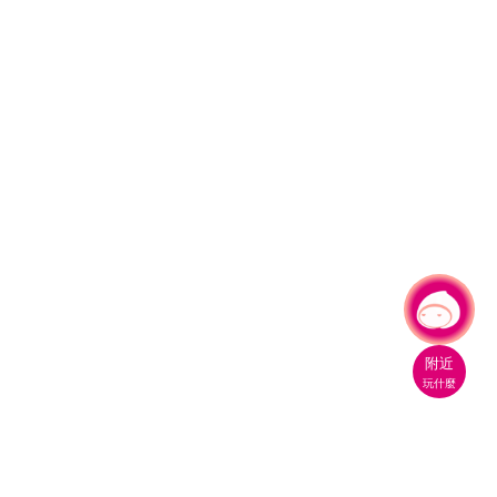
有事問小桃，一起遊桃園
|
附近
玩什麼