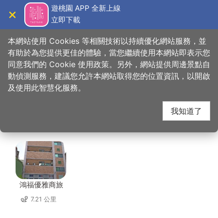
跳
遊桃園 APP 全新上線
到
立即下載
導覽
關閉
主
桃園觀光導覽網
首頁
>
想去的地方
>
美食、購物
>
日和. まいにち
要
本網站使用 Cookies 等相關技術以持續優化網站服務，並
內
有助於為您提供更佳的體驗，當您繼續使用本網站即表示您
容
同意我們的 Cookie 使用政策。另外，網站提供周邊景點自
日和. まいにち 周邊住
區
動偵測服務，建議您允許本網站取得您的位置資訊，以開啟
塊
及使用此智慧化服務。
宿
我知道了
共有 86 間店家
鴻福優雅商旅
7.21 公里