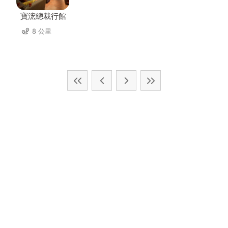
寶浤總裁行館
8 公里