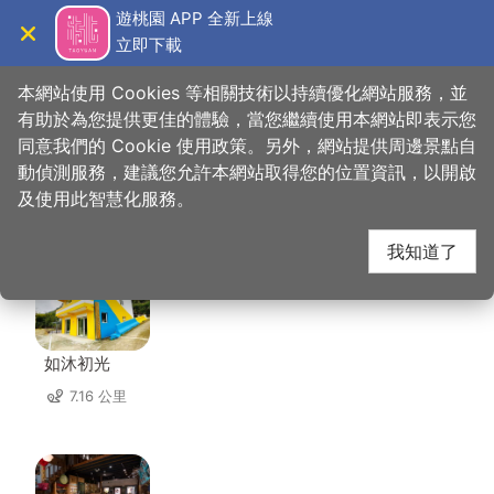
跳
遊桃園 APP 全新上線
到
立即下載
導覽
關閉
主
桃園觀光導覽網
首頁
>
想去的地方
>
美食、購物
>
大三民餐廳
要
本網站使用 Cookies 等相關技術以持續優化網站服務，並
內
有助於為您提供更佳的體驗，當您繼續使用本網站即表示您
容
同意我們的 Cookie 使用政策。另外，網站提供周邊景點自
大三民餐廳 周邊住宿
區
動偵測服務，建議您允許本網站取得您的位置資訊，以開啟
塊
及使用此智慧化服務。
共有 66 間店家
我知道了
如沐初光
7.16 公里