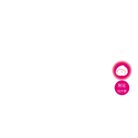
有事問小桃，一起遊桃園
附近
玩什麼