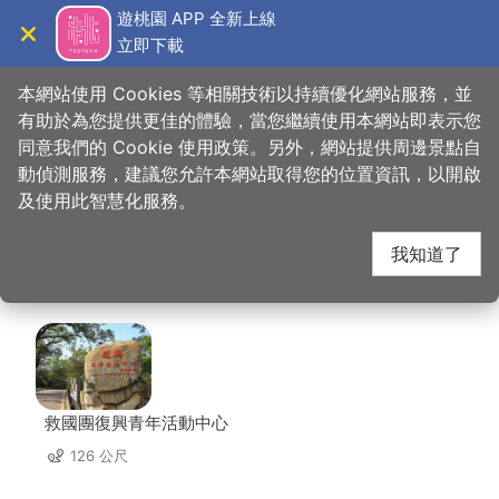
跳
遊桃園 APP 全新上線
到
立即下載
導覽
關閉
主
桃園觀光導覽網
首頁
>
想去的地方
>
美食、購物
>
老店家風味小吃
要
本網站使用 Cookies 等相關技術以持續優化網站服務，並
內
有助於為您提供更佳的體驗，當您繼續使用本網站即表示您
容
同意我們的 Cookie 使用政策。另外，網站提供周邊景點自
老店家風味小吃 周邊住
區
動偵測服務，建議您允許本網站取得您的位置資訊，以開啟
塊
及使用此智慧化服務。
宿
我知道了
共有 46 間店家
救國團復興青年活動中心
126 公尺