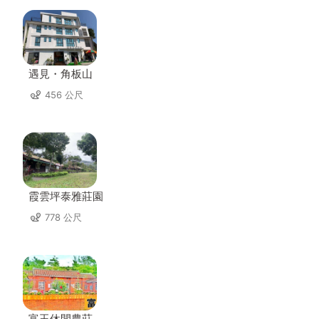
遇見・角板山
456 公尺
霞雲坪泰雅莊園
778 公尺
富玉休閒農莊