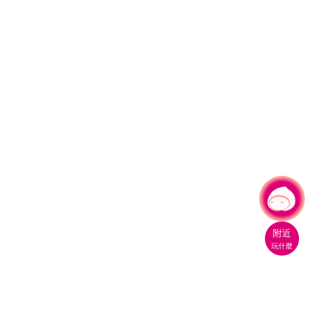
有事問小桃，一起遊桃園
|
附近
玩什麼