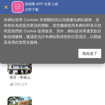
跳
遊桃園 APP 全新上線
到
立即下載
導覽
關閉
主
桃園觀光導覽網
首頁
>
想去的地方
>
美食、購物
>
桂蘭山產行
要
本網站使用 Cookies 等相關技術以持續優化網站服務，並
內
有助於為您提供更佳的體驗，當您繼續使用本網站即表示您
容
同意我們的 Cookie 使用政策。另外，網站提供周邊景點自
桂蘭山產行 周邊住宿
區
動偵測服務，建議您允許本網站取得您的位置資訊，以開啟
塊
及使用此智慧化服務。
共有 48 間店家
我知道了
遇見・角板山
255 公尺