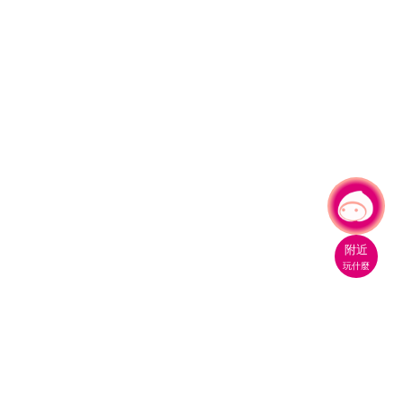
有事問小桃，一起遊桃園
附近
玩什麼