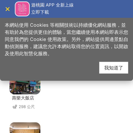
跳
遊桃園 APP 全新上線
到
立即下載
導覽
關閉
主
桃園觀光導覽網
首頁
>
想去的地方
>
美食、購物
>
楊梅區農會
要
本網站使用 Cookies 等相關技術以持續優化網站服務，並
內
有助於為您提供更佳的體驗，當您繼續使用本網站即表示您
容
同意我們的 Cookie 使用政策。另外，網站提供周邊景點自
楊梅區農會 周邊住宿
區
動偵測服務，建議您允許本網站取得您的位置資訊，以開啟
塊
及使用此智慧化服務。
共有 71 間店家
我知道了
壽樂大飯店
298 公尺