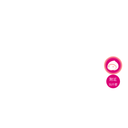
有事問小桃，一起遊桃園
附近
玩什麼