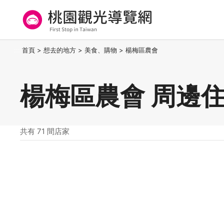
跳
到
主
要
桃園觀光導覽網
:::
首頁
>
想去的地方
>
美食、購物
>
楊梅區農會
內
容
區
楊梅區農會 周邊
塊
共有 71 間店家