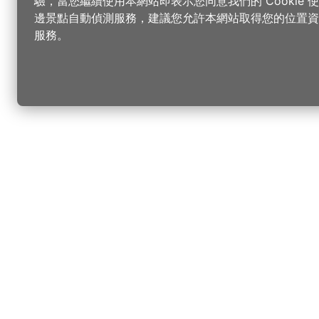
驗，當您繼續使用本網站即表示您同意我們的 Cookie
邊景點自動偵測服務，建議您允許本網站取得您的位置資
服務。
更改您的語言
您可以
樂
請選取語言
▼
桃