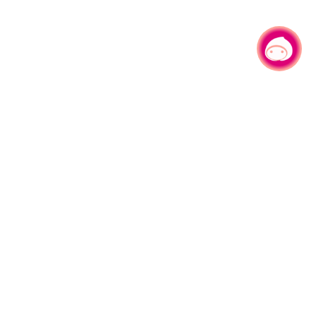
有事問小桃，一起遊桃園
|
旅遊局
網站導覽
資訊安全政策
園區縣府路1號
網站資料開放宣告
1#6209
隱私權政策
週五