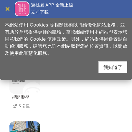
跳
遊桃園 APP 全新上線
到
立即下載
導覽
關閉
主
桃園觀光導覽網
首頁
>
想去的地方
>
美食、購物
>
卡薩義式披薩
要
本網站使用 Cookies 等相關技術以持續優化網站服務，並
內
有助於為您提供更佳的體驗，當您繼續使用本網站即表示您
容
同意我們的 Cookie 使用政策。另外，網站提供周邊景點自
卡薩義式披薩 周邊住宿
區
動偵測服務，建議您允許本網站取得您的位置資訊，以開啟
塊
及使用此智慧化服務。
共有 80 間店家
我知道了
得閒嚟坐
5 公里