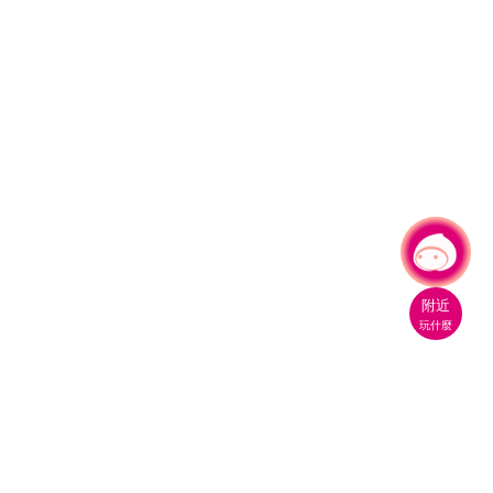
有事問小桃，一起遊桃園
|
附近
玩什麼