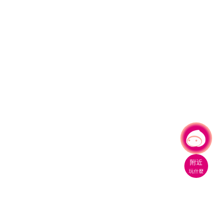
有事問小桃，一起遊桃園
|
附近
玩什麼