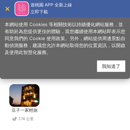
跳
遊桃園 APP 全新上線
到
立即下載
導覽
關閉
主
桃園觀光導覽網
首頁
>
想去的地方
>
美食、購物
>
PINEDE 彼內朵南崁店
要
本網站使用 Cookies 等相關技術以持續優化網站服務，並
內
有助於為您提供更佳的體驗，當您繼續使用本網站即表示您
容
同意我們的 Cookie 使用政策。另外，網站提供周邊景點自
PINEDE 彼內朵南崁店
區
動偵測服務，建議您允許本網站取得您的位置資訊，以開啟
塊
及使用此智慧化服務。
周邊住宿
我知道了
共有 95 間店家
豆子一家輕旅
7.74 公里