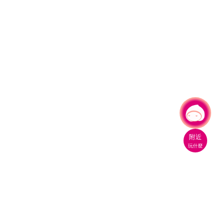
有事問小桃，一起遊桃園
|
附近
玩什麼