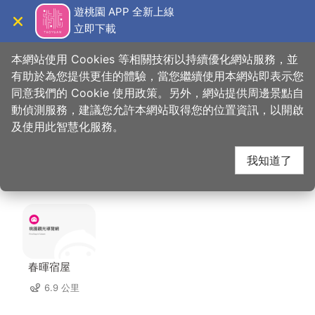
跳
遊桃園 APP 全新上線
到
立即下載
導覽
關閉
主
桃園觀光導覽網
首頁
>
想去的地方
>
美食、購物
>
興仁花園夜市-芙琳卡
要
本網站使用 Cookies 等相關技術以持續優化網站服務，並
內
有助於為您提供更佳的體驗，當您繼續使用本網站即表示您
容
同意我們的 Cookie 使用政策。另外，網站提供周邊景點自
興仁花園夜市-芙琳卡
區
動偵測服務，建議您允許本網站取得您的位置資訊，以開啟
塊
及使用此智慧化服務。
周邊住宿
我知道了
共有 138 間店家
春暉宿屋
6.9 公里