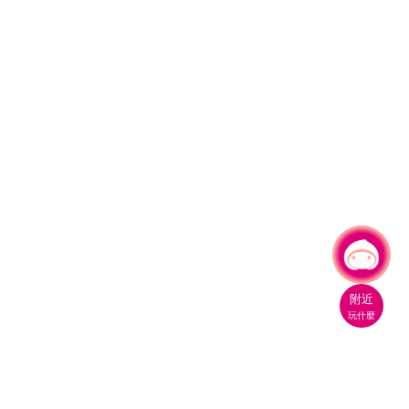
有事問小桃，一起遊桃園
|
附近
玩什麼