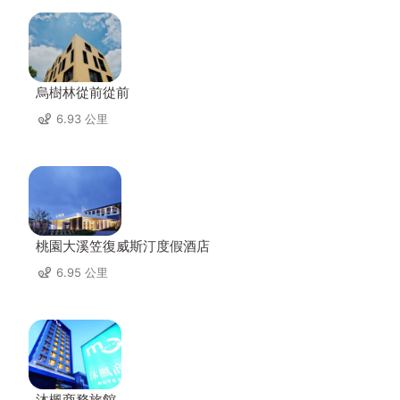
烏樹林從前從前
6.93 公里
桃園大溪笠復威斯汀度假酒店
6.95 公里
沐楓商務旅館