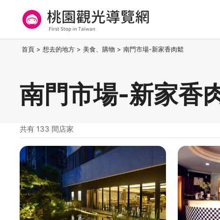
跳
到
主
要
桃園觀光導覽網
:::
首頁
>
想去的地方
>
美食、購物
>
南門市場-新家香肉鬆
內
容
區
南門市場-新家香
塊
共有 133 間店家