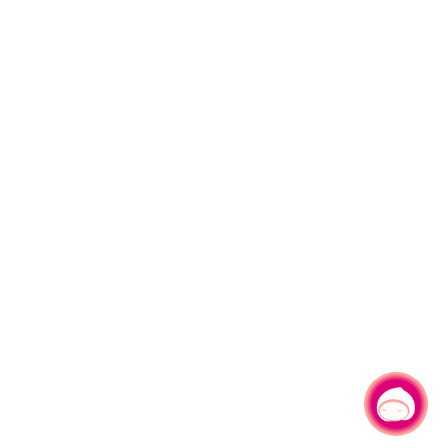
有事問小桃，一起遊桃園
|