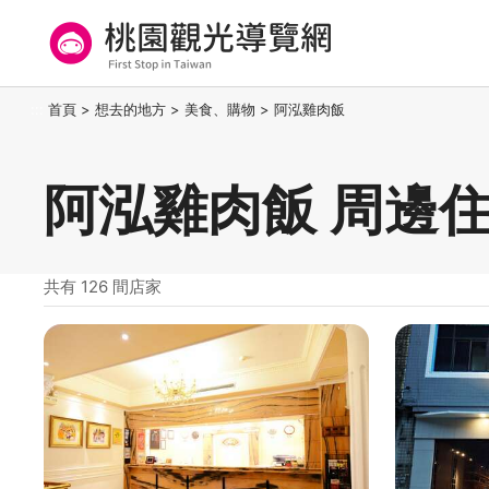
跳
到
主
要
桃園觀光導覽網
:::
首頁
>
想去的地方
>
美食、購物
>
阿泓雞肉飯
內
容
區
阿泓雞肉飯 周邊
塊
共有 126 間店家