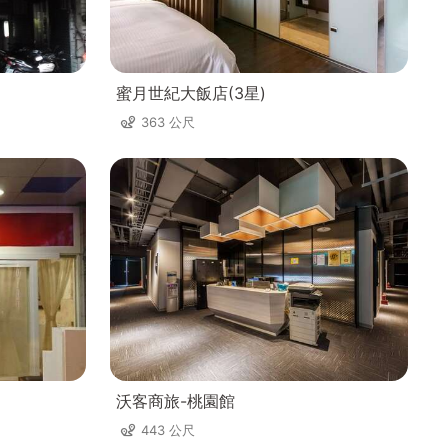
蜜月世紀大飯店(3星)
363 公尺
沃客商旅-桃園館
443 公尺