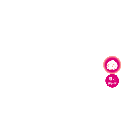
有事問小桃，一起遊桃園
|
附近
玩什麼