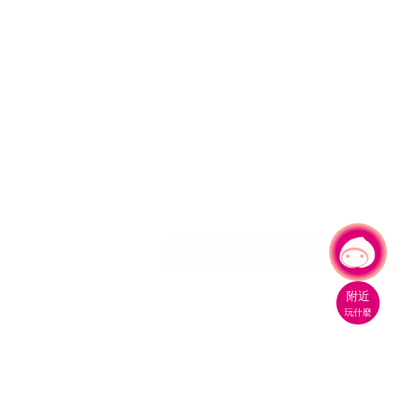
有事問小桃，一起遊桃園
附近
玩什麼