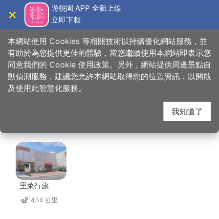
跳
遊桃園 APP 全新上線
到
立即下載
導覽
關閉
主
桃園觀光導覽網
首頁
>
想去的地方
>
美食、購物
>
十里香私房料理
要
本網站使用 Cookies 等相關技術以持續優化網站服務，並
內
有助於為您提供更佳的體驗，當您繼續使用本網站即表示您
容
同意我們的 Cookie 使用政策。另外，網站提供周邊景點自
十里香私房料理 周邊住
區
動偵測服務，建議您允許本網站取得您的位置資訊，以開啟
塊
及使用此智慧化服務。
宿
我知道了
共有 126 間店家
里萊行旅
4.14 公里