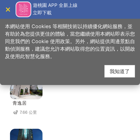
跳
遊桃園 APP 全新上線
到
立即下載
導覽
關閉
主
桃園觀光導覽網
首頁
>
想去的地方
>
美食、購物
>
為伴餐桌
要
本網站使用 Cookies 等相關技術以持續優化網站服務，並
內
有助於為您提供更佳的體驗，當您繼續使用本網站即表示您
容
同意我們的 Cookie 使用政策。另外，網站提供周邊景點自
為伴餐桌 周邊住宿
區
動偵測服務，建議您允許本網站取得您的位置資訊，以開啟
塊
及使用此智慧化服務。
共有 126 間店家
我知道了
青逸居
7.66 公里