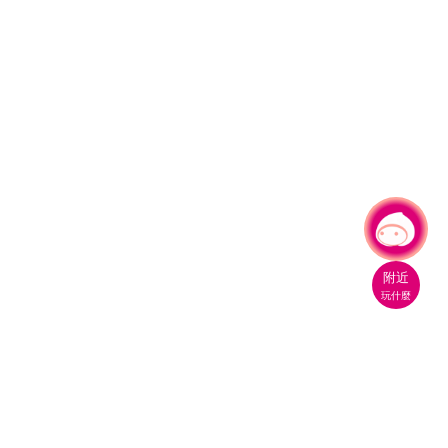
有事問小桃，一起遊桃園
附近
玩什麼