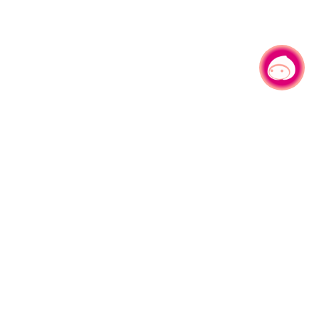
有事問小桃，一起遊桃園
旅遊局
網站導覽
資訊安全政策
園區縣府路1號
網站資料開放宣告
1#6209