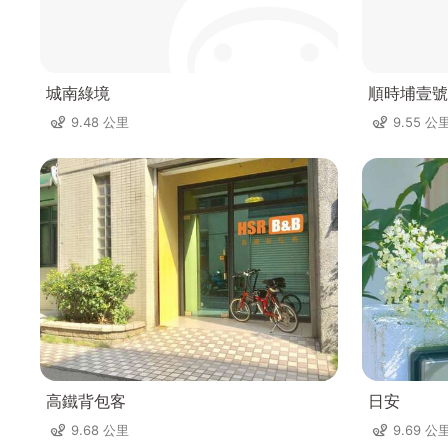
城南綠境
順時埔壹號
9.48 公里
9.55 公
高鐵背包客
日安
9.68 公里
9.69 公