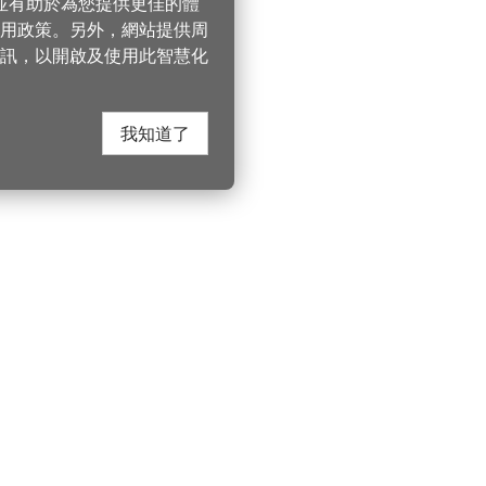
，並有助於為您提供更佳的體
 使用政策。另外，網站提供周
訊，以開啟及使用此智慧化
我知道了
在這裡找到我們
桃園市政府觀光
遊桃園
Instagram
330206 桃園市桃
電話：(03)332-210
園風景區管理處
YouTube