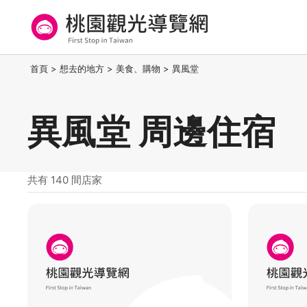
跳
到
主
要
桃園觀光導覽網
:::
首頁
>
想去的地方
>
美食、購物
>
異風堂
內
容
區
異風堂 周邊住宿
塊
共有 140 間店家