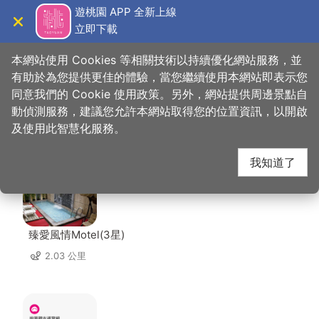
跳
遊桃園 APP 全新上線
到
立即下載
導覽
關閉
主
桃園觀光導覽網
首頁
>
想去的地方
>
美食、購物
>
廣豐牛肉麵
要
本網站使用 Cookies 等相關技術以持續優化網站服務，並
內
有助於為您提供更佳的體驗，當您繼續使用本網站即表示您
容
同意我們的 Cookie 使用政策。另外，網站提供周邊景點自
廣豐牛肉麵 周邊住宿
區
動偵測服務，建議您允許本網站取得您的位置資訊，以開啟
塊
及使用此智慧化服務。
共有 139 間店家
我知道了
臻愛風情Motel(3星)
2.03 公里