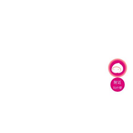
有事問小桃，一起遊桃園
|
附近
玩什麼