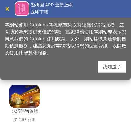
跳
遊桃園 APP 全新上線
到
立即下載
導覽
關閉
主
桃園觀光導覽網
首頁
>
想去的地方
>
美食、購物
>
瑪卡塔咖啡豆專賣店
要
本網站使用 Cookies 等相關技術以持續優化網站服務，並
內
有助於為您提供更佳的體驗，當您繼續使用本網站即表示您
容
同意我們的 Cookie 使用政策。另外，網站提供周邊景點自
瑪卡塔咖啡豆專賣店 周
區
動偵測服務，建議您允許本網站取得您的位置資訊，以開啟
塊
及使用此智慧化服務。
邊住宿
我知道了
共有 139 間店家
水漾時尚旅館
9.55 公里