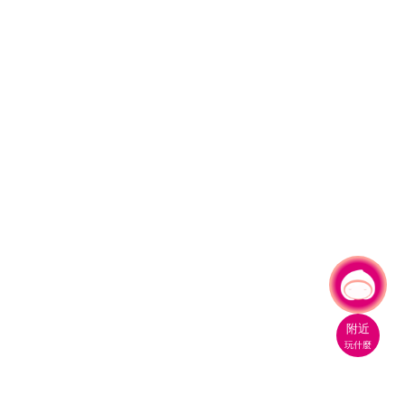
有事問小桃，一起遊桃園
附近
玩什麼