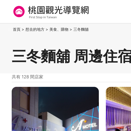
跳
到
主
要
桃園觀光導覽網
:::
首頁
>
想去的地方
>
美食、購物
>
三冬麵舖
內
容
區
三冬麵舖 周邊住
塊
共有 128 間店家