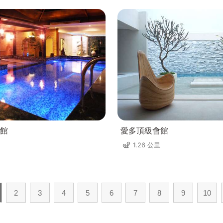
館
愛多頂級會館
1.26 公里
2
3
4
5
6
7
8
9
10