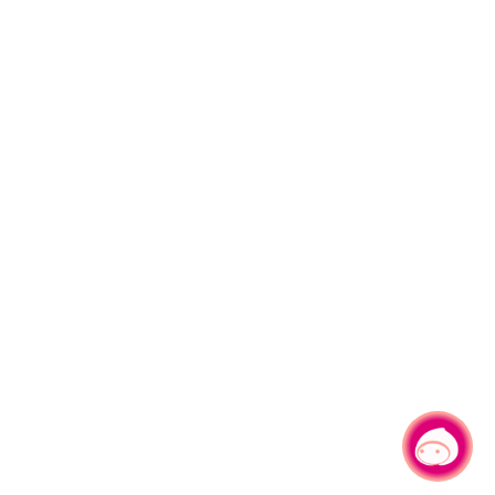
有事問小桃，一起遊桃園
|