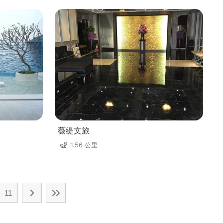
薇緹文旅
1.56 公里
11